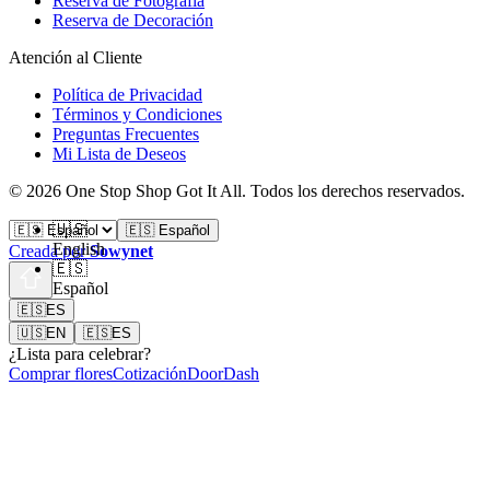
Reserva de Fotografía
Reserva de Decoración
Atención al Cliente
Política de Privacidad
Términos y Condiciones
Preguntas Frecuentes
Mi Lista de Deseos
©
2026
One Stop Shop Got It All
.
Todos los derechos reservados.
🇺🇸
🇪🇸 Español
English
Creada por
Sowynet
🇪🇸
Español
🇪🇸
ES
🇺🇸
EN
🇪🇸
ES
¿Lista para celebrar?
Comprar flores
Cotización
DoorDash