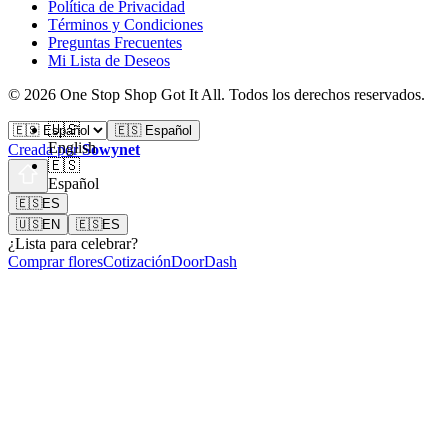
Política de Privacidad
Términos y Condiciones
Preguntas Frecuentes
Mi Lista de Deseos
©
2026
One Stop Shop Got It All
.
Todos los derechos reservados.
🇺🇸
🇪🇸 Español
English
Creada por
Sowynet
🇪🇸
Español
🇪🇸
ES
🇺🇸
EN
🇪🇸
ES
¿Lista para celebrar?
Comprar flores
Cotización
DoorDash