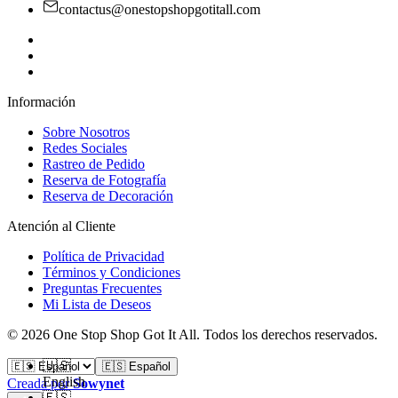
contactus@onestopshopgotitall.com
Información
Sobre Nosotros
Redes Sociales
Rastreo de Pedido
Reserva de Fotografía
Reserva de Decoración
Atención al Cliente
Política de Privacidad
Términos y Condiciones
Preguntas Frecuentes
Mi Lista de Deseos
©
2026
One Stop Shop Got It All
.
Todos los derechos reservados.
🇺🇸
🇪🇸 Español
English
Creada por
Sowynet
🇪🇸