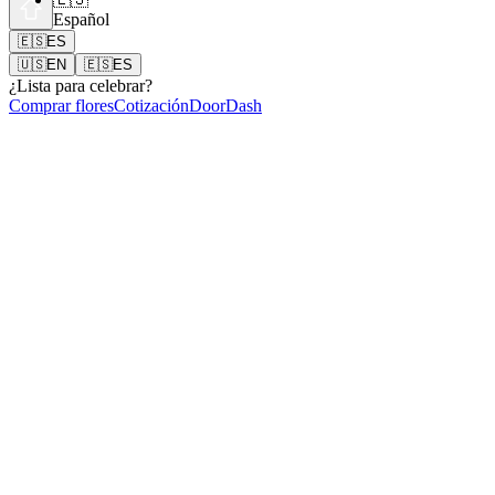
Español
🇪🇸
ES
🇺🇸
EN
🇪🇸
ES
¿Lista para celebrar?
Comprar flores
Cotización
DoorDash